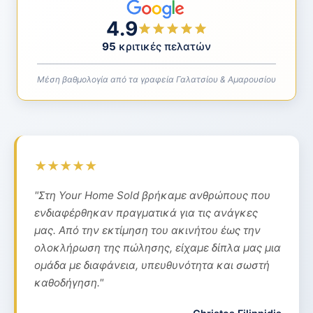
να μας παραδώσετε τα έγγραφα και τα στοιχεία
απόκλιση από την πραγματικότητα. Οι εκτιμήσεις
του ακινήτου που θα χρειαστούμε για να
4.9
τρεχουσών εμπορικών αξιών που διενεργούμε
ολοκληρώσουμε την εκτίμηση μας.
εμείς γίνονται υποχρεωτικά κατόπιν αυτοψίας και
95
κριτικές πελατών
λαμβάνοντας υπόψη τα τελευταία δεδομένα της
αγοράς και τις ιδιαιτερότητες του κάθε ακινήτου.
Μέση βαθμολογία από τα γραφεία Γαλατσίου & Αμαρουσίου
Και γι’ αυτό είναι πάντα πολύ ακριβείς.
★★★★★
"Στη Your Home Sold βρήκαμε ανθρώπους που
ενδιαφέρθηκαν πραγματικά για τις ανάγκες
μας. Από την εκτίμηση του ακινήτου έως την
ολοκλήρωση της πώλησης, είχαμε δίπλα μας μια
ομάδα με διαφάνεια, υπευθυνότητα και σωστή
καθοδήγηση."