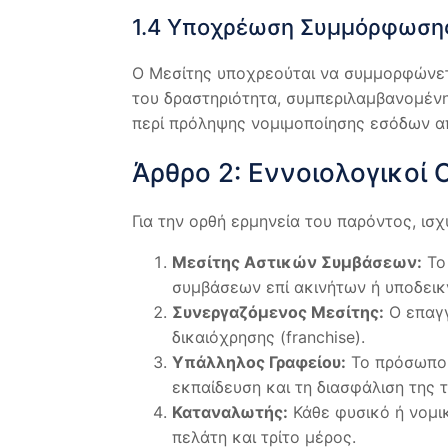
1.4 Υποχρέωση Συμμόρφωσης
Ο Μεσίτης υποχρεούται να συμμορφώνετα
του δραστηριότητα, συμπεριλαμβανομένη
περί πρόληψης νομιμοποίησης εσόδων α
Άρθρο 2: Εννοιολογικοί 
Για την ορθή ερμηνεία του παρόντος, ισχ
Μεσίτης Αστικών Συμβάσεων:
Το 
συμβάσεων επί ακινήτων ή υποδεικν
Συνεργαζόμενος Μεσίτης:
Ο επαγγ
δικαιόχρησης (franchise).
Υπάλληλος Γραφείου:
Το πρόσωπο π
εκπαίδευση και τη διασφάλιση της 
Καταναλωτής:
Κάθε φυσικό ή νομικ
πελάτη και τρίτο μέρος.