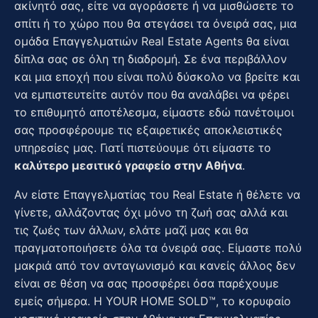
ακίνητό σας, είτε να αγοράσετε ή να μισθώσετε το
σπίτι ή το χώρο που θα στεγάσει τα όνειρά σας, μια
ομάδα Επαγγελματιών Real Estate Agents θα είναι
δίπλα σας σε όλη τη διαδρομή. Σε ένα περιβάλλον
και μια εποχή που είναι πολύ δύσκολο να βρείτε και
να εμπιστευτείτε αυτόν που θα αναλάβει να φέρει
το επιθυμητό αποτέλεσμα, είμαστε εδώ πανέτοιμοι
σας προσφέρουμε τις εξαιρετικές αποκλειστικές
υπηρεσίες μας. Γιατί πιστεύουμε ότι είμαστε το
καλύτερο μεσιτικό γραφείο στην Αθήνα
.
Αν είστε Επαγγελματίας του Real Estate ή θέλετε να
γίνετε, αλλάζοντας όχι μόνο τη ζωή σας αλλά και
τις ζωές των άλλων, ελάτε μαζί μας και θα
πραγματοποιήσετε όλα τα όνειρά σας. Είμαστε πολύ
μακριά από τον ανταγωνισμό και κανείς άλλος δεν
είναι σε θέση να σας προσφέρει όσα παρέχουμε
εμείς σήμερα. Η YOUR HOME SOLD™, το κορυφαίο