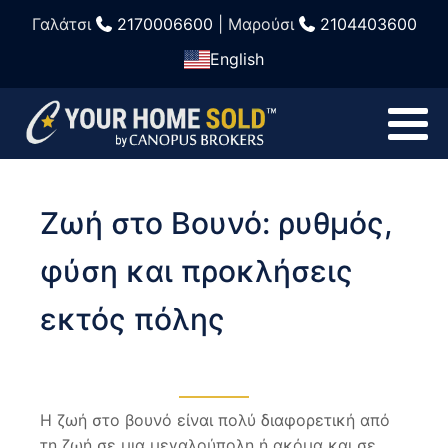
Γαλάτσι
2170006600
| Μαρούσι
2104403600
English
Ζωή στο Βουνό: ρυθμός,
φύση και προκλήσεις
εκτός πόλης
Η ζωή στο βουνό είναι πολύ διαφορετική από
τη ζωή σε μια μεγαλούπολη ή ακόμα και σε