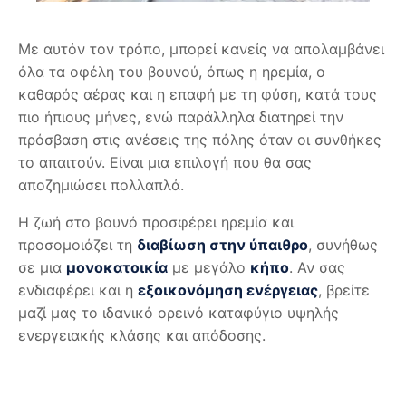
Με αυτόν τον τρόπο, μπορεί κανείς να απολαμβάνει
όλα τα οφέλη του βουνού, όπως η ηρεμία, ο
καθαρός αέρας και η επαφή με τη φύση, κατά τους
πιο ήπιους μήνες, ενώ παράλληλα διατηρεί την
πρόσβαση στις ανέσεις της πόλης όταν οι συνθήκες
το απαιτούν. Είναι μια επιλογή που θα σας
αποζημιώσει πολλαπλά.
Η ζωή στο βουνό προσφέρει ηρεμία και
προσομοιάζει τη
διαβίωση στην ύπαιθρο
, συνήθως
σε μια
μονοκατοικία
με μεγάλο
κήπο
. Αν σας
ενδιαφέρει και η
εξοικονόμηση ενέργειας
, βρείτε
μαζί μας το ιδανικό ορεινό καταφύγιο υψηλής
ενεργειακής κλάσης και απόδοσης.