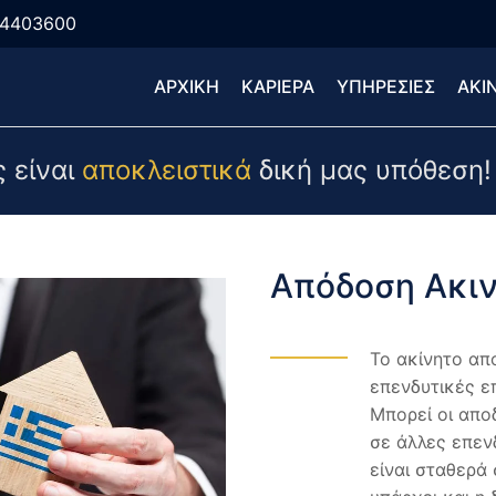
04403600
ΑΡΧΙΚΗ
ΚΑΡΙΕΡΑ
ΥΠΗΡΕΣΙΕΣ
ΑΚΙ
 είναι
αποκλειστικά
δική μας υπόθεση!
Απόδοση Ακιν
Το ακίνητο απ
επενδυτικές επ
Μπορεί οι απο
σε άλλες επεν
είναι σταθερά