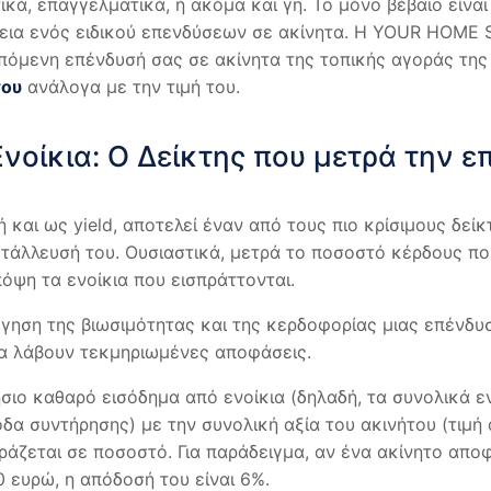
τικά, επαγγελματικά, ή ακόμα και γη. Το μόνο βέβαιο είνα
εια ενός ειδικού επενδύσεων σε ακίνητα. Η YOUR HOME SO
 επόμενη επένδυσή σας σε ακίνητα της τοπικής αγοράς τη
του
ανάλογα με την τιμή του.
νοίκια: Ο Δείκτης που μετρά την ε
 και ως yield, αποτελεί έναν από τους πιο κρίσιμους δείκ
τάλλευσή του. Ουσιαστικά, μετρά το ποσοστό κέρδους πο
όψη τα ενοίκια που εισπράττονται.
λόγηση της βιωσιμότητας και της κερδοφορίας μιας επένδ
να λάβουν τεκμηριωμένες αποφάσεις.
ήσιο καθαρό εισόδημα από ενοίκια (δηλαδή, τα συνολικά ε
δα συντήρησης) με την συνολική αξία του ακινήτου (τιμή
ράζεται σε ποσοστό. Για παράδειγμα, αν ένα ακίνητο απο
0 ευρώ, η απόδοσή του είναι 6%.