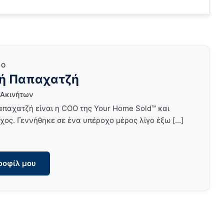
ΠΌ
ή Παπαχατζή
 Ακινήτων
παχατζή είναι η COO της Your Home Sold™ και
χος. Γεννήθηκε σε ένα υπέροχο μέρος λίγο έξω [...]
ροφίλ μου