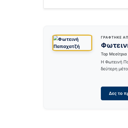
ΓΡΆΦΤΗΚΕ Α
Φωτειν
Top Μεσίτρια
Η Φωτεινή Πα
δεύτερη μέτο
Δες το π