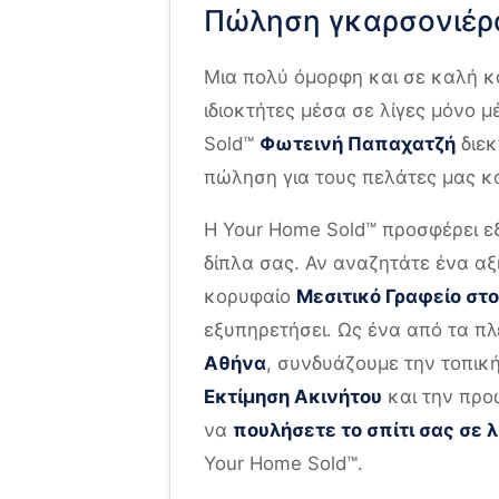
Πώληση γκαρσονιέρ
Μια πολύ όμορφη και σε καλή κ
ιδιοκτήτες μέσα σε λίγες μόνο μ
Sold™
Φωτεινή Παπαχατζή
διεκ
πώληση για τους πελάτες μας κα
Η Your Home Sold™ προσφέρει ε
δίπλα σας. Αν αναζητάτε ένα αξ
κορυφαίο
Μεσιτικό Γραφείο στ
εξυπηρετήσει. Ως ένα από τα 
Αθήνα
, συνδυάζουμε την τοπική
Εκτίμηση Ακινήτου
και την προώ
να
πουλήσετε το σπίτι σας σε 
Your Home Sold™.