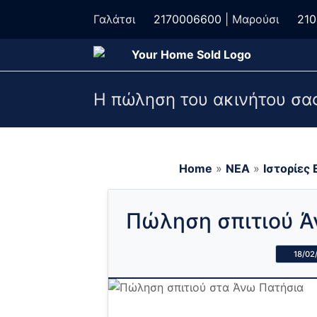
Γαλάτσι
2170006600
| Μαρούσι
21
Η πώληση του ακινήτου σας
Home
»
ΝΕΑ
»
Ιστορίες 
Πώληση σπιτιού Ά
18/02